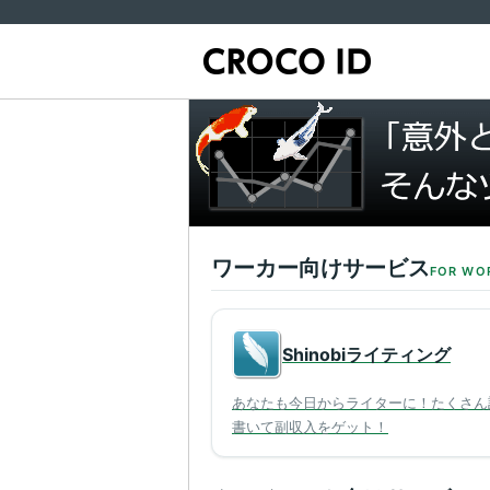
ワーカー向けサービス
FOR WO
Shinobiライティング
あなたも今日からライターに！たくさん
書いて副収入をゲット！