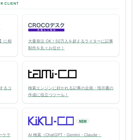
R CLIENT
O
】に相
大量発注 OK！50万人を超えるライターに記事
制作を丸々お任せ！
するコ
検索エンジンに好かれる記事の企画・指示書の
作成に役立つツール！
NEW
ーケテ
AI 検索（ChatGPT・Gemini・Claude・