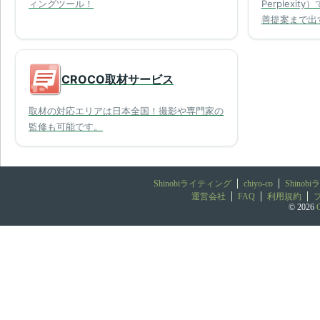
ィングツール！
Perplex
善提案まで出
CROCO取材サービス
取材の対応エリアは日本全国！撮影や専門家の
監修も可能です。
Shinobiライティング
chiyo-co
Shino
運営会社
FAQ
利用規約
© 2026