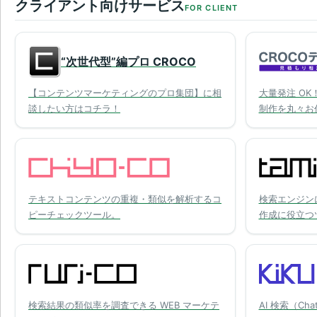
クライアント向けサービス
FOR CLIENT
“次世代型”編プロ CROCO
【コンテンツマーケティングのプロ集団】に相
大量発注 O
談したい方はコチラ！
制作を丸々お
テキストコンテンツの重複・類似を解析するコ
検索エンジン
ピーチェックツール。
作成に役立つ
検索結果の類似率を調査できる WEB マーケテ
AI 検索（Cha